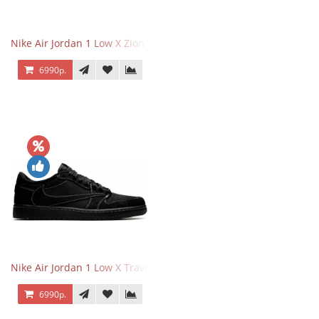
Nike Air Jordan 1 Low X Zion Williamson Voodoo
6990р.
Nike Air Jordan 1 Low X Travis Scott Black Phantom
6990р.