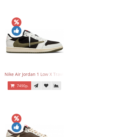
Nike Air Jordan 1 Low X Travis Scott Olive
7490р.