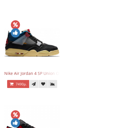
Nike Air Jordan 4 SP Union Off Noir
7490р.