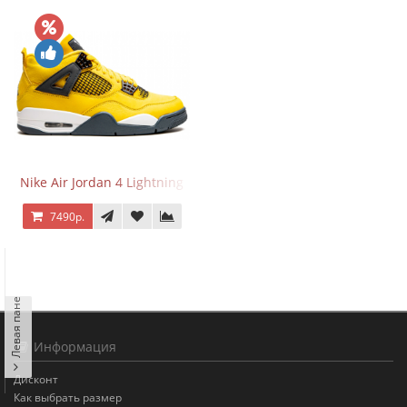
Nike Air Jordan 4 Lightning
7490р.
Левая панель
Информация
Дисконт
Как выбрать размер