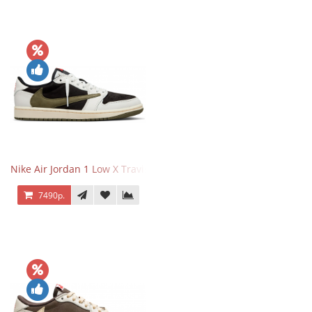
Nike Air Jordan 1 Low X Travis Scott Olive
7490р.