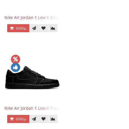
Nike Air Jordan 1 Low X Zion Williamson Voodoo
6990р.
Nike Air Jordan 1 Low X Travis Scott Black Phantom
6990р.