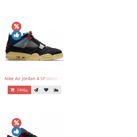
Nike Air Jordan 4 SP Union Off Noir
7490р.