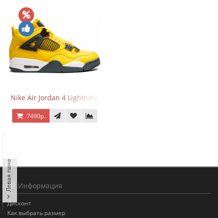
Nike Air Jordan 4 Lightning
7490р.
Левая панель
Информация
Дисконт
Как выбрать размер